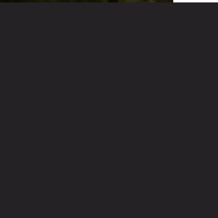
Poblado – Medellín
4.460m² Construidos
PROYECTO
DE